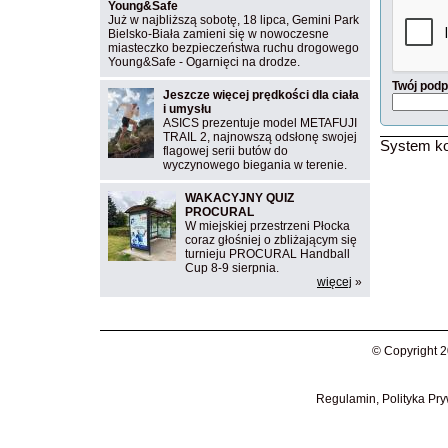
Young&Safe
Już w najbliższą sobotę, 18 lipca, Gemini Park
Bielsko-Biała zamieni się w nowoczesne
miasteczko bezpieczeństwa ruchu drogowego
Young&Safe - Ogarnięci na drodze.
Twój podp
Jeszcze więcej prędkości dla ciała
i umysłu
ASICS prezentuje model METAFUJI
TRAIL 2, najnowszą odsłonę swojej
System ko
flagowej serii butów do
wyczynowego biegania w terenie.
WAKACYJNY QUIZ
PROCURAL
W miejskiej przestrzeni Płocka
coraz głośniej o zbliżającym się
turnieju PROCURAL Handball
Cup 8-9 sierpnia.
więcej
»
© Copyright 2
Regulamin, Polityka Pry