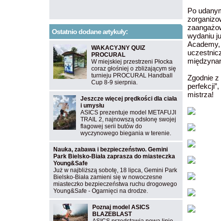
Po udany
zorganizow
zaangażow
Ostatnio dodane artykuły:
wydaniu j
Academy, 
WAKACYJNY QUIZ
uczestnic
PROCURAL
międzynar
W miejskiej przestrzeni Płocka
coraz głośniej o zbliżającym się
turnieju PROCURAL Handball
Zgodnie z
Cup 8-9 sierpnia.
perfekcji”
mistrza!
Jeszcze więcej prędkości dla ciała
i umysłu
ASICS prezentuje model METAFUJI
TRAIL 2, najnowszą odsłonę swojej
flagowej serii butów do
wyczynowego biegania w terenie.
Nauka, zabawa i bezpieczeństwo. Gemini
Park Bielsko-Biała zaprasza do miasteczka
Young&Safe
Już w najbliższą sobotę, 18 lipca, Gemini Park
Bielsko-Biała zamieni się w nowoczesne
miasteczko bezpieczeństwa ruchu drogowego
Young&Safe - Ogarnięci na drodze.
Poznaj model ASICS
BLAZEBLAST