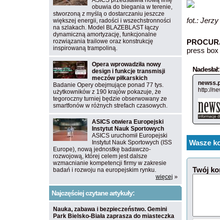
ASICS przedstawia nową linię
obuwia do biegania w terenie,
stworzoną z myślą o dostarczaniu jeszcze
fot.: Jer
większej energii, radości i wszechstronności
na szlakach. Model BLAZEBLAST łączy
dynamiczną amortyzację, funkcjonalne
rozwiązania trailowe oraz konstrukcję
PROCUR
inspirowaną trampoliną.
press box
Opera wprowadziła nowy
Nadesłał:
design i funkcje transmisji
meczów piłkarskich
newss.p
Badanie Opery obejmujące ponad 77 tys.
http://n
użytkowników z 190 krajów pokazuje, że
tegoroczny turniej będzie obserwowany ze
smartfonów w różnych strefach czasowych.
ASICS otwiera Europejski
Instytut Nauk Sportowych
ASICS uruchomił Europejski
Wasze ko
Instytut Nauk Sportowych (ISS
Europe), nową jednostkę badawczo-
rozwojową, której celem jest dalsze
wzmacnianie kompetencji firmy w zakresie
Twój ko
badań i rozwoju na europejskim rynku.
więcej
»
Najczęściej czytane artykuły:
Nauka, zabawa i bezpieczeństwo. Gemini
Park Bielsko-Biała zaprasza do miasteczka