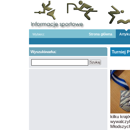
Strona główna
Artyku
Wybierz:
Wyszukiwarka:
Turniej 
kilku kraj
wywalczyl
Młodszych 